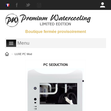
Boutique fermée provisoirement
Menu
BOUTIQUE
>
LUXE PC Mod
GALERIES
PC SEDUCTION
SUPPORT
QUI SOMMES-NOUS ?
PARTENAIRES