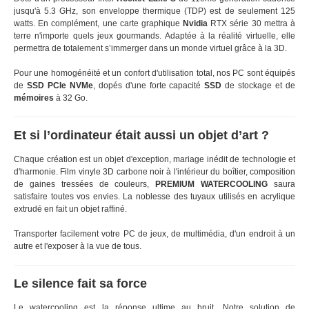
jusqu'à 5.3 GHz, son enveloppe thermique (TDP) est de seulement 125
watts. En complément, une carte graphique
Nvidia
RTX série 30 mettra à
terre n'importe quels jeux gourmands. Adaptée à la réalité virtuelle, elle
permettra de totalement s’immerger dans un monde virtuel grâce à la 3D.
Pour une homogénéité et un confort d'utilisation total, nos PC sont équipés
de
SSD PCIe NVMe
, dopés d'une forte capacité
SSD
de stockage et de
mémoires
à 32 Go.
Et si l’ordinateur était aussi un objet d’art ?
Chaque création est un objet d'exception, mariage inédit de technologie et
d'harmonie. Film vinyle 3D carbone noir à l'intérieur du boîtier, composition
de gaines tressées de couleurs,
PREMIUM WATERCOOLING
saura
satisfaire toutes vos envies. La noblesse des tuyaux utilisés en acrylique
extrudé en fait un objet raffiné.
Transporter facilement votre PC de jeux, de multimédia, d'un endroit à un
autre et l'exposer à la vue de tous.
Le silence fait sa force
Le watercooling est la réponse ultime au bruit. Notre solution de