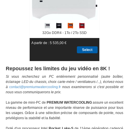
32Go DDR4 - 1To / 2To SSD
A partir de : 5 535,00 €
Select
Repoussez les limites du jeu vidéo en 8K !
Si vous recherchez un PC entièrement personnalisé (autre boîtier,
éclairage LED du chassis, choix carte-mère / ventilateurs /...), écrivez-nous
à
contact@
premiumwatercooling.fr
nous examinerons si c'est possible et
nous vous communiquerons le prix.
La gamme de mini-PC de
PREMIUM WATERCOOLING
assure un excellent
niveau de performance et une importante réserve de puissance pour tous
les usages. Grâce à une sélection précise de composants de pointe, nous
privilégions la
stabilité
et la
fiabilité
.
Doté d'un processeur Intel
Rocket Lake-S
de 11ème génération cadencé