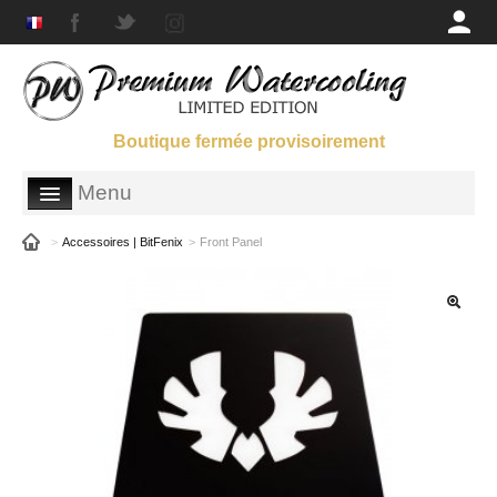
Boutique fermée provisoirement
Menu
BOUTIQUE
>
Accessoires | BitFenix
>
Front Panel
GALERIES
SUPPORT
QUI SOMMES-NOUS ?
PARTENAIRES