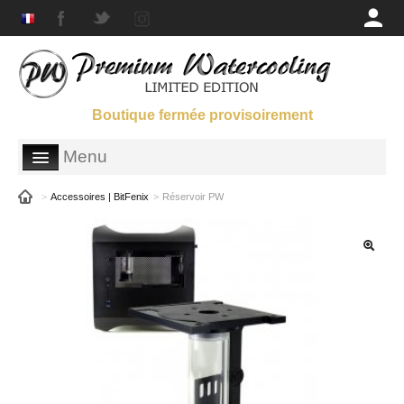
Boutique fermée provisoirement
Menu
BOUTIQUE
>
Accessoires | BitFenix
>
Réservoir PW
GALERIES
SUPPORT
QUI SOMMES-NOUS ?
PARTENAIRES